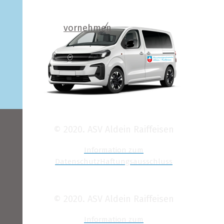
vornehmen
© 2020. ASV Aldein Raiffeisen
Information zum
Datenschutz
Haftungsausschluss
© 2020. ASV Aldein Raiffeisen
Information zum