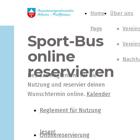
Home
Über uns
Page
Verein
Sport-Bus
Verein
online
Nachha
reservieren
Lies das Reglement für die
Nutzung und reservier deinen
Wunschtermin online.
Kalender
Reglement für Nutzung
lesen!
Onlinereservierung